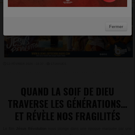
Fermer
13 FÉVRIER 2026 - 18:37 -
1716VUES
QUAND LA SOIF DE DIEU
TRAVERSE LES
GÉNÉRATIONS…
ET RÉVÈLE NOS FRAGILITÉS
Le film
Jésus Révolution
nous plonge dans une époque marquée par une