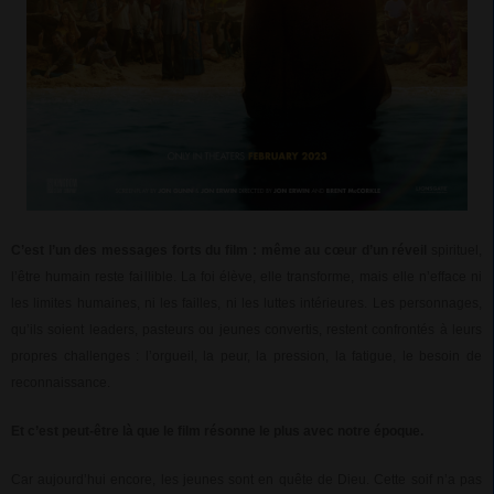
C’est l’un des messages forts du film : même au cœur d’un réveil
spirituel,
l’être humain reste faillible. La foi élève, elle transforme, mais elle n’efface ni
les limites humaines, ni les failles, ni les luttes intérieures. Les personnages,
qu’ils soient leaders, pasteurs ou jeunes convertis, restent confrontés à leurs
propres challenges : l’orgueil, la peur, la pression, la fatigue, le besoin de
reconnaissance.
Et c’est peut-être là que le film résonne le plus avec notre époque.
Car aujourd’hui encore, les jeunes sont en quête de Dieu. Cette soif n’a pas