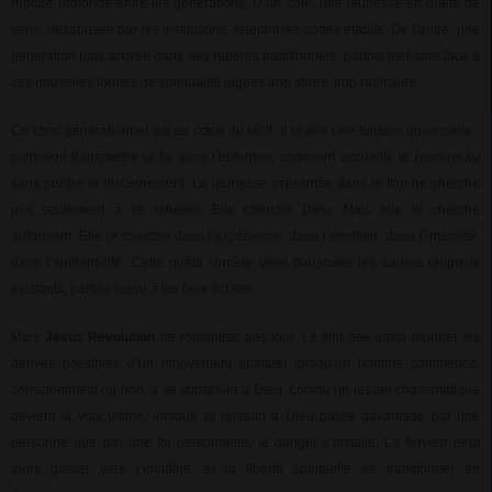
rupture profonde entre les générations. D’un côté, une jeunesse en quête de
sens, désabusée par les institutions, rejetant les codes établis. De l’autre, une
génération plus ancrée dans des repères traditionnels, parfois méfiante face à
ces nouvelles formes de spiritualité jugées trop libres, trop radicales.
Ce choc générationnel est au cœur du récit. Il révèle une tension universelle :
comment transmettre la foi sans l’enfermer, comment accueillir le renouveau
sans perdre le discernement. La jeunesse présentée dans le film ne cherche
pas seulement à se rebeller. Elle cherche Dieu. Mais elle le cherche
autrement. Elle le cherche dans l’expérience, dans l’émotion, dans l’intensité,
dans l’authenticité. Cette quête sincère vient bousculer les cadres religieux
existants, parfois jusqu’à les faire éclater.
Mais
Jésus Révolution
ne romantise pas tout. Le film ose aussi montrer les
dérives possibles d’un mouvement spirituel lorsqu’un homme commence,
consciemment ou non, à se substituer à Dieu. Lorsqu’un leader charismatique
devient la voix ultime, lorsque la relation à Dieu passe davantage par une
personne que par une foi personnelle, le danger s’installe. La ferveur peut
alors glisser vers l’idolâtrie, et la liberté spirituelle se transformer en