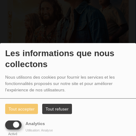
Les informations que nous
collectons
Nous utilisons des cookies pour fournir les services et les
fonctionnalités proposés sur notre site et pour améliorer
l'expérience de nos utilisateurs.
Tout accepter
Tout refuser
CE QU’ON EN A PENSÉ
….
Analytics
Utilisation: Analyse
Activé
Ce film nous offre un autre regard sur le mouvement « hippie » de l’époque.