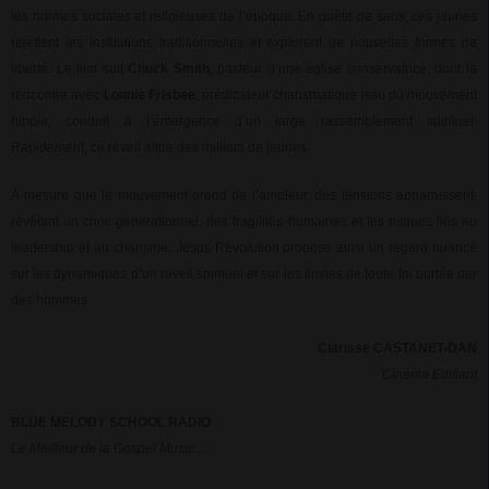
les normes sociales et religieuses de l’époque. En quête de sens, ces jeunes
rejettent les institutions traditionnelles et explorent de nouvelles formes de
liberté. Le film suit
Chuck Smith
, pasteur d’une église conservatrice, dont la
rencontre avec
Lonnie Frisbee
, prédicateur charismatique issu du mouvement
hippie, conduit à l’émergence d’un large rassemblement spirituel.
Rapidement, ce réveil attire des milliers de jeunes.
À mesure que le mouvement prend de l’ampleur, des tensions apparaissent,
révélant un choc générationnel, des fragilités humaines et les risques liés au
leadership et au charisme. Jésus Révolution propose ainsi un regard nuancé
sur les dynamiques d’un réveil spirituel et sur les limites de toute foi portée par
des hommes.
Clarisse CASTANET-DAN
Cinéma Edifiant
BLUE MELODY SCHOOL RADIO
Le Meilleur de la Gospel Music …