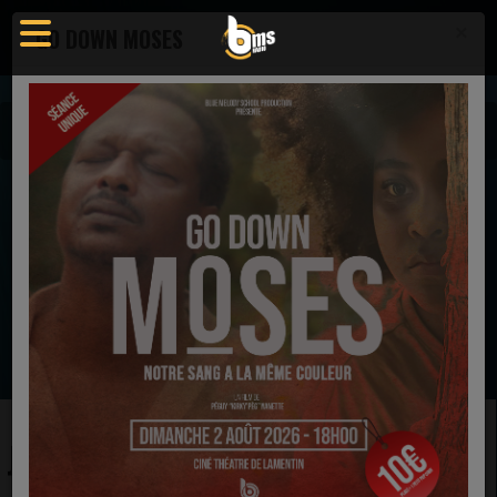
×
GO DOWN MOSES
Actualités
Actualité - Blue Melody School Radio
JESUS REVOLUTION
EN CE MOMENT
Tramaine Hawkins
Changed
Ecoutez maintenant
JESUS REVOLUTION