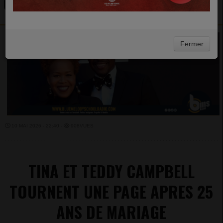
C'EST FINI !
Fermer
10 MAI 2026 - 22:40 -
908VUES
TINA ET TEDDY CAMPBELL
TOURNENT UNE PAGE APRES 25
ANS DE MARIAGE