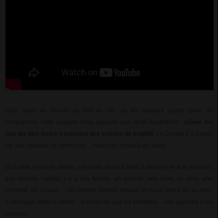
Mais, dans un monde où tout va vite, où les réseaux jugent avant de
comprendre, cette situation nous rappelle une vérité essentielle :
même les
voix les plus fortes traversent des saisons de fragilité
. Le Gospel n’a jamais
été une musique de perfection… mais une musique de vérité.
Et si cette nouvelle attriste, elle invite aussi à prier, à soutenir, et à se souvenir
que derrière l’artiste, il y a une femme, un homme, une mère, un père, une
croyante, un croyant … en chemin, comme chacun de nous. Parce qu’au fond,
le message reste le même : la foi ne nie pas les tempêtes… elle apprend à les
traverser.