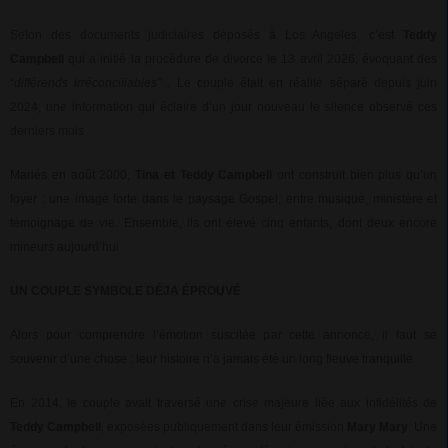
Selon des documents judiciaires déposés à Los Angeles, c’est
Teddy
Campbell
qui a initié la procédure de divorce le 13 avril 2026, évoquant des
“
différends irréconciliables”
. Le couple était en réalité séparé depuis juin
2024, une information qui éclaire d’un jour nouveau le silence observé ces
derniers mois
Mariés en août 2000,
Tina et Teddy Campbell
ont construit bien plus qu’un
foyer : une image forte dans le paysage Gospel, entre musique, ministère et
témoignage de vie. Ensemble, ils ont élevé cinq enfants, dont deux encore
mineurs aujourd’hui
UN COUPLE SYMBOLE DÉJA ÉPROUVÉ
Alors pour comprendre l’émotion suscitée par cette annonce, il faut se
souvenir d’une chose : leur histoire n’a jamais été un long fleuve tranquille.
En 2014, le couple avait traversé une crise majeure liée aux infidélités de
Teddy Campbell
, exposées publiquement dans leur émission
Mary Mary
. Une