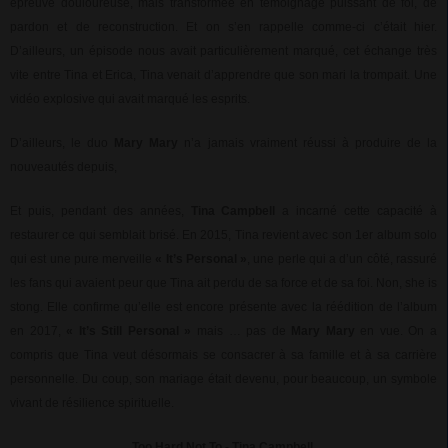
épreuve douloureuse, mais transformée en témoignage puissant de foi, de
pardon et de reconstruction. Et on s’en rappelle comme-ci c’était hier.
D’ailleurs, un épisode nous avait particulièrement marqué, cet échange très
vite entre Tina et Erica, Tina venait d’apprendre que son mari la trompait. Une
vidéo explosive qui avait marqué les esprits.
D’ailleurs, le duo
Mary Mary
n’a jamais vraiment réussi à produire de la
nouveautés depuis,
Et puis, pendant des années,
Tina Campbell
a incarné cette capacité à
restaurer ce qui semblait brisé. En 2015, Tina revient avec son 1er album solo
qui est une pure merveille
« It’s Personal »
, une perle qui a d’un côté, rassuré
les fans qui avaient peur que Tina ait perdu de sa force et de sa foi. Non, she is
stong. Elle confirme qu’elle est encore présente avec la réédition de l’album
en 2017,
« It’s Still Personal »
mais … pas de
Mary Mary
en vue. On a
compris que Tina veut désormais se consacrer à sa famille et à sa carrière
personnelle. Du coup, son mariage était devenu, pour beaucoup, un symbole
vivant de résilience spirituelle.
Too Hard Not To - Tina Campbell