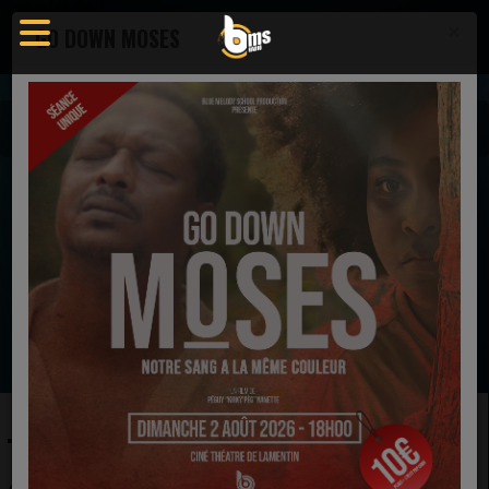
×
GO DOWN MOSES
Actualités
Actualité - Blue Melody School Radio
TINA & TEDDY CAMPBELL - C'EST FINI !
EN CE MOMENT
Vincent Bohanan & SOV
It Is Well (Live) [feat. Jemanda Clay, Kaylah
Harvey & Briana Young]
Ecoutez maintenant
TINA & TEDDY CAMPBELL -