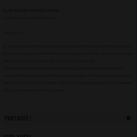
BLUE MELODY SCHOOL RADIO
Le Meilleur de la Gospel Music …
Les sources :
[1]: https://people.com/mary-mary-tina-campbell-and-husband-glendon-divorcing-after-
25-years-of-marriage-11951088?utm_source=chatgpt.com "Mary Mary's Tina Campbell
and Husband Teddy Divorcing After 25 Years of Marriage"
[2]:
https://www.essence.com/lifestyle/how-cheating-scandal-helped-mary-mary-tina-
campbell-find-her-blackgirlmagic/?utm_source=chatgpt.com "How a Cheating Scandal
Helped Mary Mary's Tina Campbell ..."
[3]: https://en.wikipedia.org/wiki/Tina_Campbell?
utm_source=chatgpt.com "Tina Campbell"
PARTAGEZ !
VOIR AUSSI