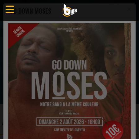
×
GO DOWN MOSES
Artistes
EN CE MOMENT
BeBe Winans
I Have a Dream (Remastered)
Ecoutez maintenant
ARTISTES