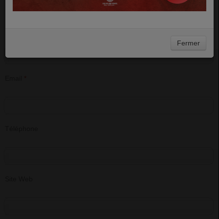
Les champs marqués par une * sont obligatoires.
Nom
*
Fermer
Email
*
Téléphone
Site Web