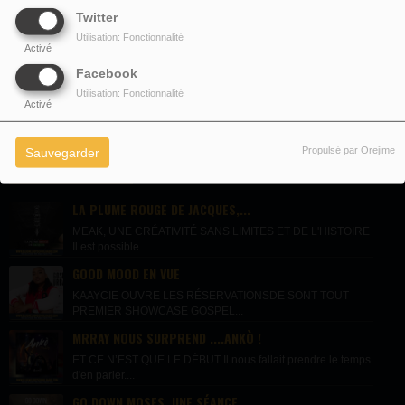
Twitter
Utilisation: Fonctionnalité
Activé
Envoyer votre message
Facebook
Utilisation: Fonctionnalité
Activé
Propulsé par Orejime
Sauvegarder
DERNIÈRES NEWS
LA PLUME ROUGE DE JACQUES,...
MEAK, UNE CRÉATIVITÉ SANS LIMITES ET DE L'HISTOIRE
Il est possible...
GOOD MOOD EN VUE
KAAYCIE OUVRE LES RÉSERVATIONSDE SONT TOUT
PREMIER SHOWCASE GOSPEL...
MRRAY NOUS SURPREND ....ANKÒ !
ET CE N’EST QUE LE DÉBUT Il nous fallait prendre le temps
d'en parler....
GO DOWN MOSES, UNE SÉANCE...