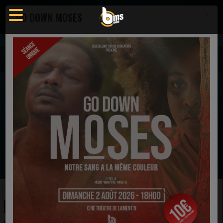
×
GO DOWN MOSES
Actualités
Actualité - Blue Melody School Radio
LÉGLIZ GHETTO 3, UN RETOUR DANS L'ESPRIT DE NOËL !
EN CE MOMENT
MC Lyte
Thank You (feat. Mary Mary & Muni Long)
Ecoutez maintenant
LÉGLIZ GHETTO 3, UN RETOUR