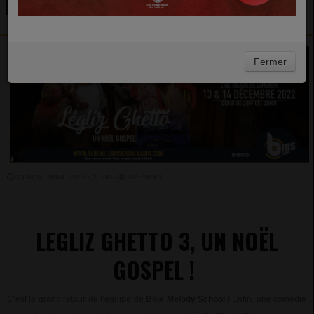
DANS L'ESPRIT DE NOËL !
Fermer
13 NOVEMBRE 2022 - 23:00 -
2957VUES
LEGLIZ GHETTO 3, UN NOËL
GOSPEL !
C’est le grand retour de l’équipe de
Blue Melody School
! Enfin, une comédie