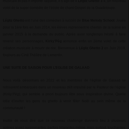
musicale et pas n’importe laquelle, il s’agit de
« Légliz Ghetto 3 »
, un nouveau
volet de la super comédie de l’école de chant Gospel de la Guadeloupe.
Légliz Ghetto
est l’une des comédies à succès de
Blue Melody School
. Jouée
pour la 1ère fois en Juin 2014, les élèves reprennent le chemin de la scène en
janvier 2015 à la demande du public. Après avoir longtemps hésité à faire
revenir ses personnages,
Kirky’Pèg
annonce enfin un 2ème volet de cette
création musicale à mourir de rire. Bienvenue à
Légliz Ghetto 2
en Juin 2019,
toujours au Ciné Théâtre de Lamentin.
UNE SUITE DE SAISON POUR L’EGLISE DE GALAAD
Nous voilà désormais en 2022 et les membres de l’église de Galaad se
retrouvent embarqués dans un nouveau défi impulsé par le Pasteur de l’église
(Kirky’Pèg)
, qui semble a priori toujours être sous inspiration divine. Quelle
idée d’inviter les gens du ghetto à venir fêter Noël au sein même de la
communauté !
Inutile de vous dire que ce nouveau challenge donnera lieu à plusieurs
scènes assez surprenantes, parfois hilarantes même, mais surtout, touchantes.