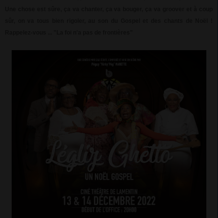
Une chose est sûre, ça va chanter, ça va bouger, ça va groover et à coup
sûr, on va tous bien rigoler, au son du Gospel et des chants de Noël !
Rappelez-vous ... "La foi n'a pas de frontières"