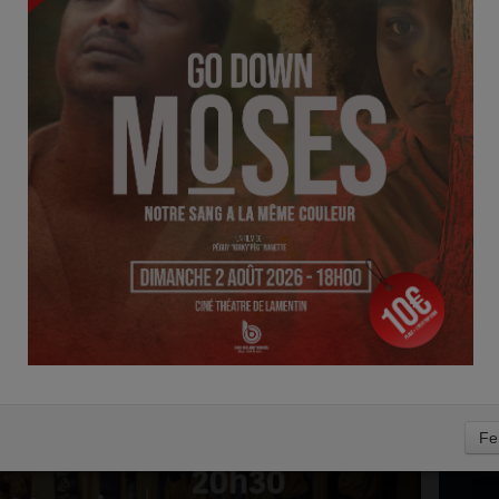
L
IR, UN CONCERT DE
0
C
L
n
Fe