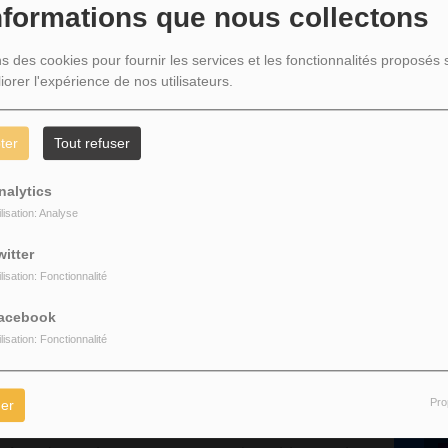
nformations que nous collectons
 King Jesus - SOVA Gospel Choir
ns des cookies pour fournir les services et les fonctionnalités proposés s
iorer l'expérience de nos utilisateurs.
ter
Tout refuser
nalytics
ilisation: Analyse
witter
ilisation: Fonctionnalité
acebook
ilisation: Fonctionnalité
P
Pro
er
échargez le titre sur
iTunes