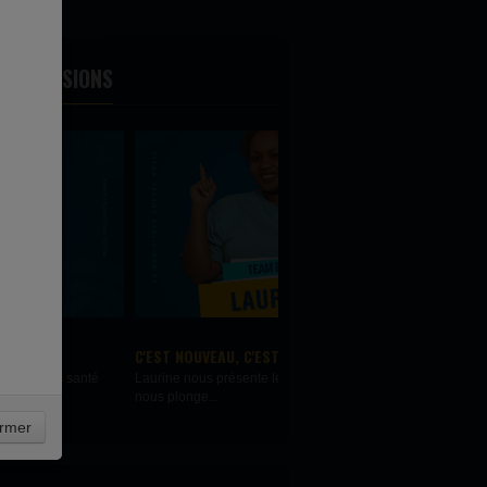
ES ÉMISSIONS
'EST NOUVEAU, C'EST POUR VOUS
aurine nous présente les nouveautés. Elle
ous plonge...
rmer