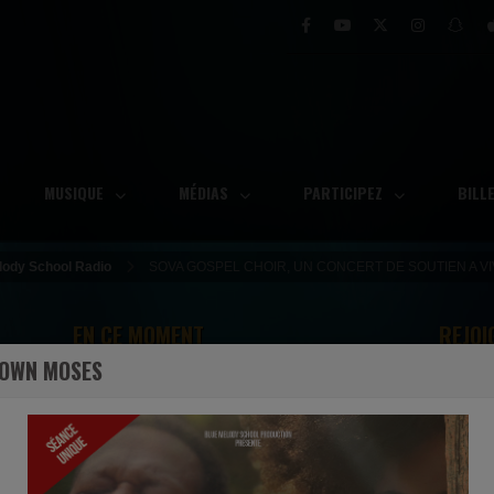
MUSIQUE
MÉDIAS
PARTICIPEZ
BILL
elody School Radio
SOVA GOSPEL CHOIR, UN CONCERT DE SOUTIEN A V
EN CE MOMENT
REJOI
DOWN MOSES
Jean Jean
ncore
Tu changes toutes choses (Live)
Ecoutez maintenant
S