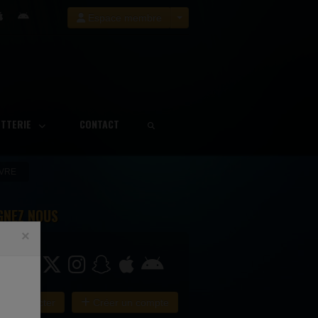
Espace membre
ETTERIE
CONTACT
IVRE
GNEZ NOUS
×
e connecter
Créer un compte