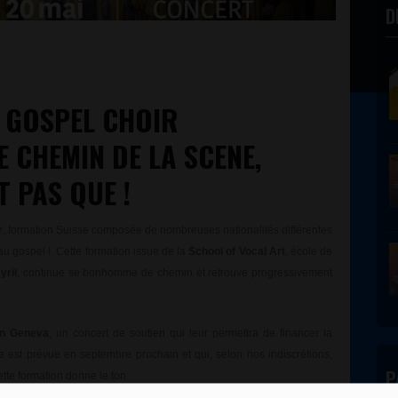
D
 GOSPEL CHOIR
 CHEMIN DE LA SCENE,
T PAS QUE !
r
, formation Suisse composée de nombreuses nationalités différentes
u gospel !. Cette formation issue de la
School of Vocal Art
, école de
yril
, continue se bonhomme de chemin et retrouve progressivement
n Geneva
, un concert de soutien qui leur permettra de financer la
e est prévue en septembre prochain et qui, selon nos indiscrétions,
P
tte formation donne le ton.