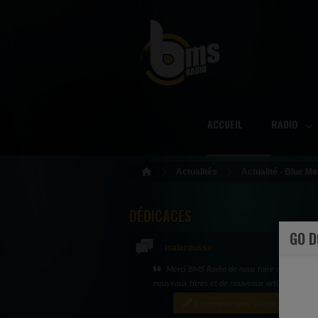
ACCUEIL
RADIO
Actualités
Actualité - Blue M
DÉDICACES
GO 
Isalarousse
Spéciale dédicace à Evelyne et Juliano... e
merci
Envoyer une dédicace