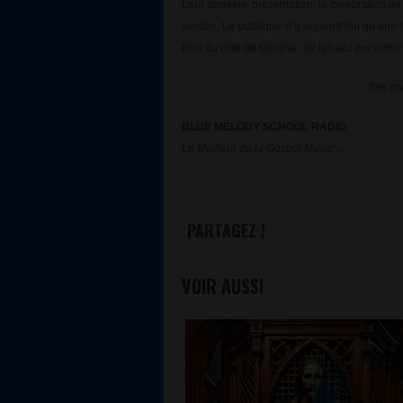
Leur dernière présentation, la célébration d
succès. Le publique n’a aujourd’hui qu’une 
êtes du côté de Genève, ne laissez personne vo
Site in
BLUE MELODY SCHOOL RADIO
Le Meilleur de la Gospel Music …
PARTAGEZ !
VOIR AUSSI