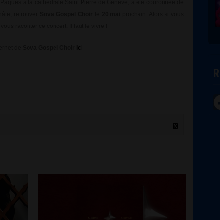
e Pâques à la cathédrale Saint Pierre de Genève, a été couronnée de
hâte, retrouver
Sova Gospel Choir
le
20 mai
prochain. Alors si vous
us raconter ce concert. Il faut le vivre !
ternet de
Sova Gospel Choir
ici
R