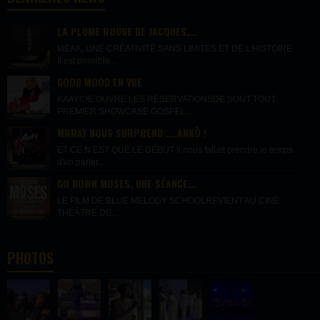
LA PLUME ROUGE DE JACQUES,...
MEAK, UNE CRÉATIVITÉ SANS LIMITES ET DE L'HISTOIRE
Il est possible...
GOOD MOOD EN VUE
KAAYCIE OUVRE LES RÉSERVATIONSDE SONT TOUT
PREMIER SHOWCASE GOSPEL...
MRRAY NOUS SURPREND ....ANKÒ !
ET CE N’EST QUE LE DÉBUT Il nous fallait prendre le temps
d'en parler....
GO DOWN MOSES, UNE SÉANCE...
LE FILM DE BLUE MELODY SCHOOLREVIENT AU CINÉ
THÉÂTRE DE...
PHOTOS