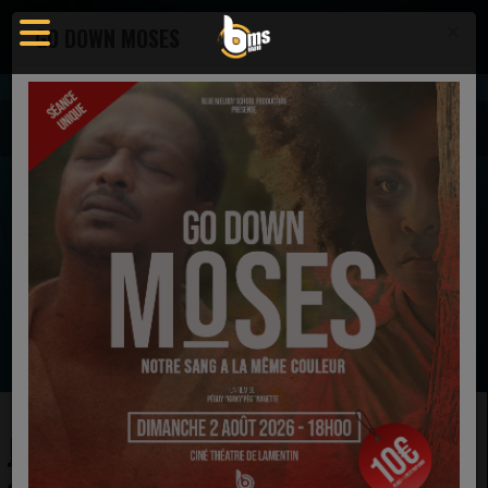
×
GO DOWN MOSES
Vidéos
Gospel USA
JONATHAN MCREYNOLDS & SMOKIE NORFUL
EN CE MOMENT
Emma Nissen
Whole
Ecoutez maintenant
JONATHAN MCREYNOLDS &