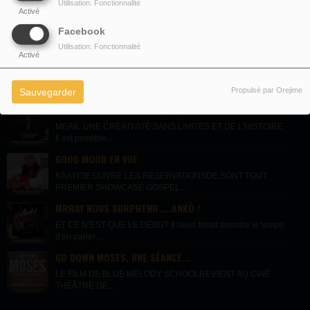
Utilisation: Fonctionnalité
Activé
Facebook
Utilisation: Fonctionnalité
Activé
DERNIÈRES NEWS
Propulsé par Orejime
Sauvegarder
LA PLUME ROUGE DE JACQUES,...
MEAK, UNE CRÉATIVITÉ SANS LIMITES ET DE L'HISTOIRE
Il est possible...
GOOD MOOD EN VUE
KAAYCIE OUVRE LES RÉSERVATIONSDE SONT TOUT
PREMIER SHOWCASE GOSPEL...
MRRAY NOUS SURPREND ....ANKÒ !
ET CE N’EST QUE LE DÉBUT Il nous fallait prendre le temps
d'en parler....
GO DOWN MOSES, UNE SÉANCE...
LE FILM DE BLUE MELODY SCHOOLREVIENT AU CINÉ
THÉÂTRE DE...