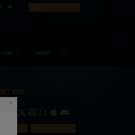
Espace membre
ETTERIE
CONTACT
GNEZ NOUS
×
e connecter
Créer un compte