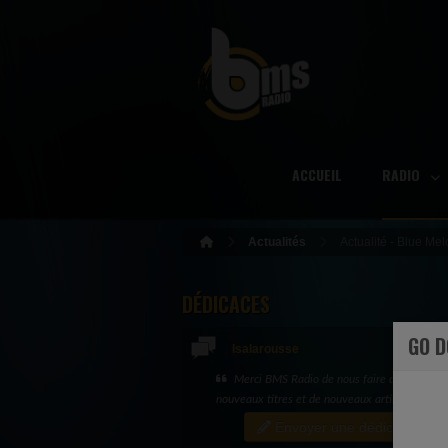
ACCUEIL
RADIO
Actualités
Actualité - Blue Me
DÉDICACES
GO 
Isalarousse
Spéciale dédicace à Evelyne et Juliano... e
merci
Envoyer une dédicace