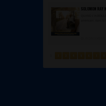
SOLOMON RAY N
QUAND L’IA BOULE
américain, dans la t
29 DÉCEMBRE 20
2
3
4
5
6
7
8
1