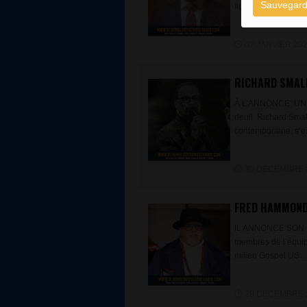
Sauvegard
figure majeure du G
07 JANVIER 2026
RICHARD SMALL
À L'ANNONCE, UNE
deuil. Richard Smal
contemporaine, s’est
30 DÉCEMBRE 20
FRED HAMMOND,
IL ANNONCE SON DE
membres de l’équip
milieu Gospel US...
29 DÉCEMBRE 20