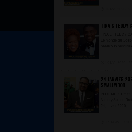
10 MAI 2026 - 22
TINA & TEDDY C
TINA ET TEDDY 
Le monde du Gospel
beaucoup redoutaie
10 MAI 2026 - 22
24 JANVIER 20
SMALLWOOD
BLUE MELODY SC
Melody School Rad
24 janvier 2026, en
17 JANVIER 2026