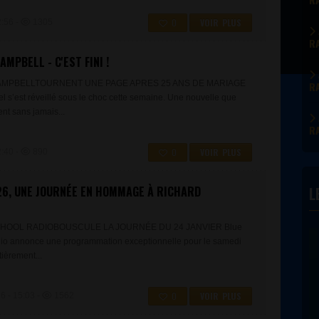
0
VOIR PLUS
:56 -
1305
RA
AMPBELL - C'EST FINI !
CAMPBELLTOURNENT UNE PAGE APRES 25 ANS DE MARIAGE
RA
 s’est réveillé sous le choc cette semaine. Une nouvelle que
nt sans jamais...
RA
0
VOIR PLUS
:40 -
890
26, UNE JOURNÉE EN HOMMAGE À RICHARD
L
HOOL RADIOBOUSCULE LA JOURNÉE DU 24 JANVIER Blue
io annonce une programmation exceptionnelle pour le samedi
tièrement...
0
VOIR PLUS
 - 15:03 -
1562