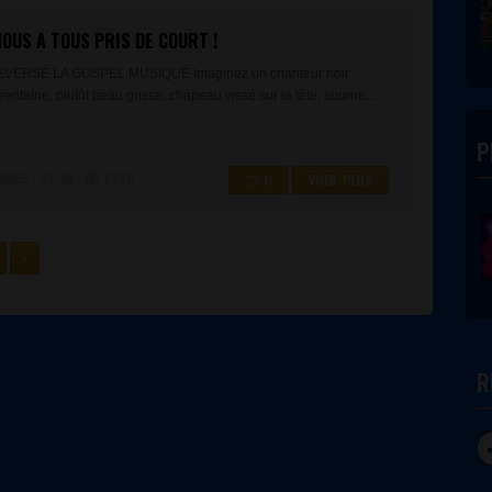
OUS A TOUS PRIS DE COURT !
VERSE LA GOSPEL MUSIQUE Imaginez un chanteur noir
rentaine, plutôt beau gosse, chapeau vissé sur la tête, sourire...
P
0
VOIR PLUS
25 - 21:33 -
1746
>
R