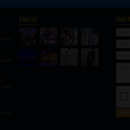
PHOTOS
CONT
.
ITES ET
IONSDE
E
 !
fallait
ENV
E DE...