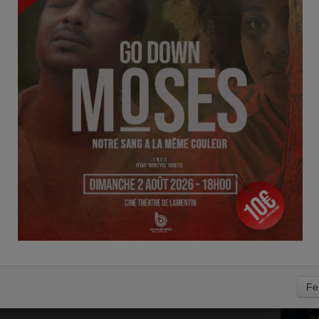
N
E MELODY SCHOOL RADIO
RA
S DU MOIS DE JUILLET À NE PAS LOUPER
 DE LA GOSPEL MUSICDES SORTIES QUI PROMETTENT DE
RA
PLAYLISTS Si vous êtes régulièrement à l'écoute de Blue
o,...
RA
0
VOIR PLUS
 - 16:30 -
424
RA
L FAIT SON CINÉMA
OMMIT ADULTERY Erica Campbell poursuit son évolution
RA
Fe
ouveau défi de taille : le rôle principal du téléfilm chrétien Thou...
RA