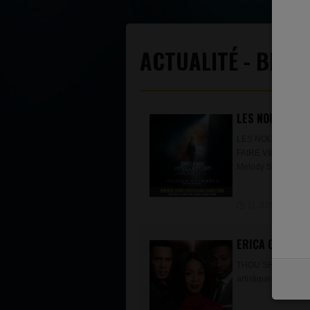
ACTUALITÉ - BLU
LES NOUVEAUTÉ
LES NOUVEAUTÉS
FAIRE VIBRER NOS 
Melody School Radi
11 JUILLET 2026
ERICA CAMPBEL
THOU SHALL NOT C
artistique avec un n