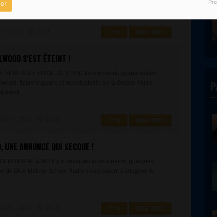
Pro
er
ospel...
0
VOIR PLUS
 - 22:35 -
2051
WOOD S'EST ÉTEINT !
 VÉRITABLE ONDE DE CHOC Le monde du gospel est en
P
lwood, figure majeure et incontestable de la Gospel Music
 éteint...
0
VOIR PLUS
25 - 17:42 -
2120
 UNE ANNONCE QUI SECOUE !
RNIER ALBUM ! Il y a quelques jours à peine, quelques
e de Blue Melody School Radio s’essayaient à imaginer le
0
VOIR PLUS
25 - 21:46 -
1813