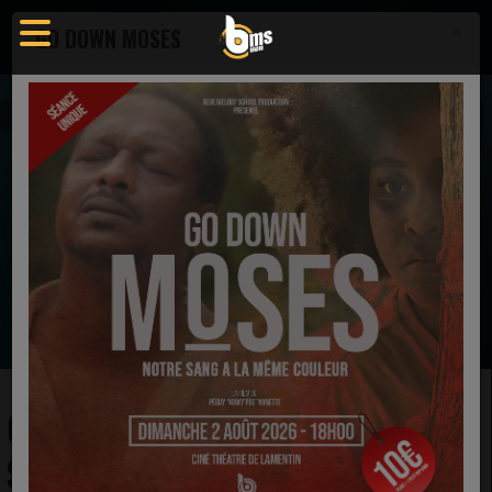
×
GO DOWN MOSES
Agenda
Spectacle
ODE À LA LIBERTÉ (Le spectacle)
EN CE MOMENT
Darrel Walls, PJ Morton & Kim
Burrell
ABLE (REMIX)
Ecoutez maintenant
ODE À LA LIBERTÉ (LE
SPECTACLE)