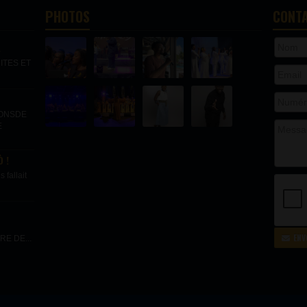
PHOTOS
CONT
.
ITES ET
IONSDE
E
 !
fallait
ENV
E DE...