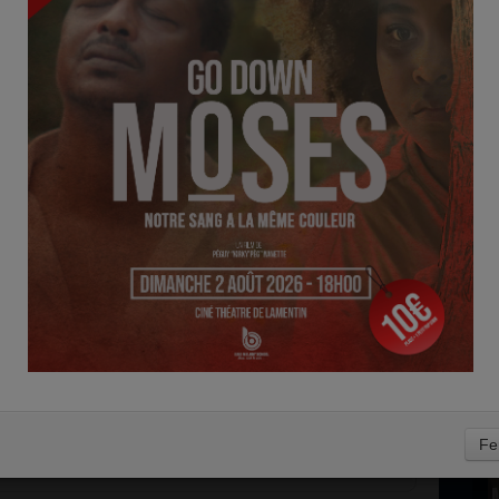
D
res.
Fe