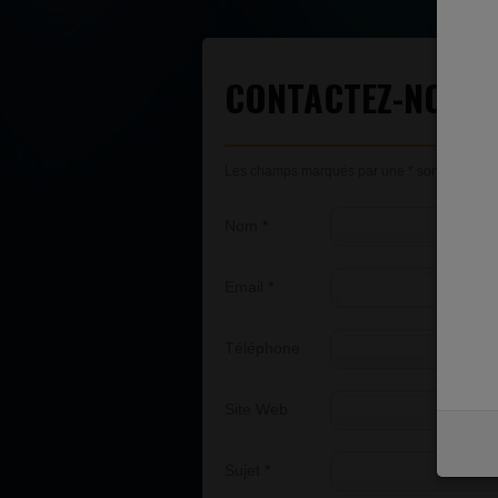
CONTACTEZ-NOUS
Les champs marqués par une * sont obligatoi
Nom
*
Email
*
Téléphone
Site Web
Sujet
*