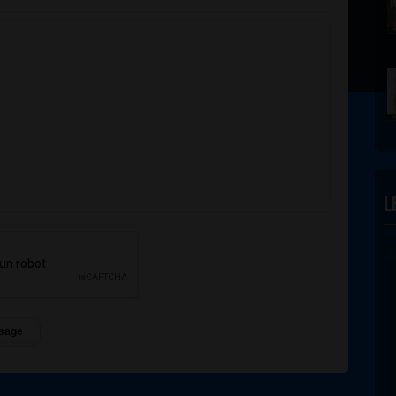
L
sage