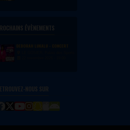
malesuada fermentum massa, nec
convallis nisi ornare quis. Proin
non blandit dolor, vel accumsan
velit. Aliquam eget risus
interdum...
ROCHAINS ÉVÈNEMENTS
DEBORAH LUKALU - CONCERT
LE GOSIER, Palais des Sports du Gosier
22 novembre 2026 - 19:00
ETROUVEZ-NOUS SUR