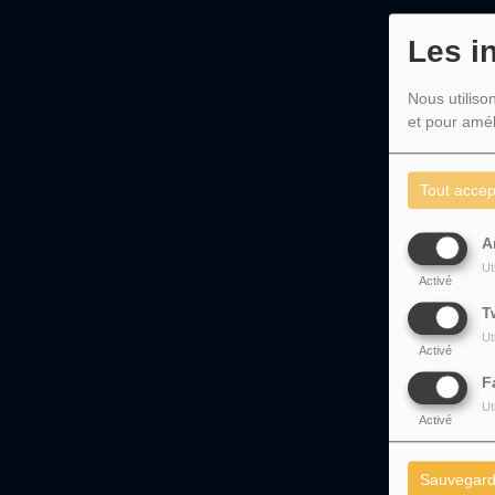
Les i
Nous utiliso
et pour amél
Tout accep
A
Ut
Activé
T
Ut
Activé
F
Ut
Activé
Sauvegard