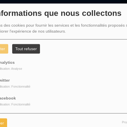
L
nformations que nous collectons
E
d
ns des cookies pour fournir les services et les fonctionnalités proposés s
iorer l'expérience de nos utilisateurs.
D
ter
Tout refuser
nalytics
ilisation: Analyse
witter
ilisation: Fonctionnalité
acebook
ilisation: Fonctionnalité
Pro
er