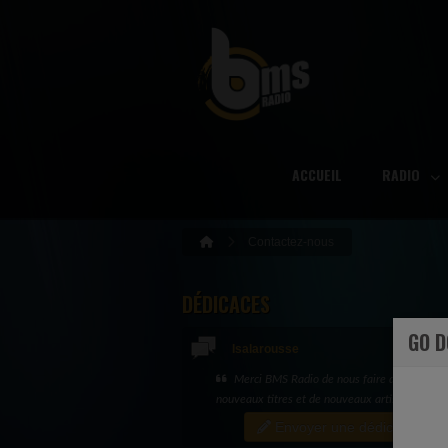
ACCUEIL
RADIO
Contactez-nous
DÉDICACES
GO 
Isalarousse
Merci BMS Radio de nous faire découvrir d
nouveaux titres et de nouveaux artistes
Envoyer une dédicace