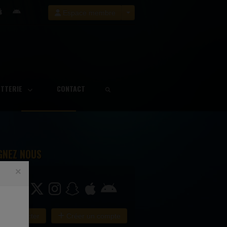
Espace membre
ETTERIE
CONTACT
GNEZ NOUS
×
e connecter
Créer un compte