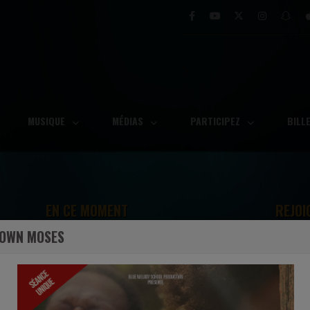
MUSIQUE
MÉDIAS
PARTICIPEZ
BILL
EN CE MOMENT
REJOI
DOWN MOSES
Vincent Bohanan & SOV
e
Well Done (Live)
Ecoutez maintenant
S