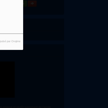
pulsé par Orejime
original et plutôt suprenant de l'ariste