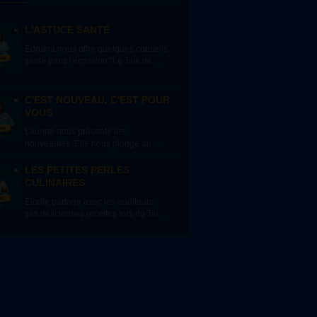
L'ASTUCE SANTÉ
Edruina nous offre quelques conseils
santé dans l'émission "Le Talk de
Blue Melody School". Elle aborde
très souvent les médicaments à base
de produits naturels.
C'EST NOUVEAU, C'EST POUR
VOUS
Laurine nous présente les
nouveautés. Elle nous plonge au
coeur de l'actualité de la Gospel
Music. Pour cela, il faut être connecté
LES PETITES PERLES
à la radio ;-)
CULINAIRES
Elodie partage avec les auditeurs
ses délicieuses recettes lors du Talk
de Blue Melody School Radio. Un
vrai succès !