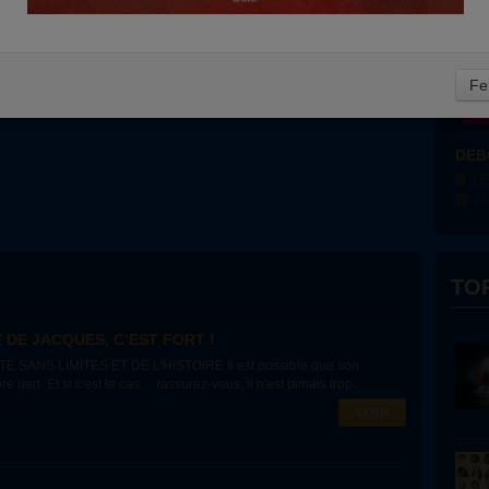
Fe
DEB
LE 
22
TO
DE JACQUES, C’EST FORT !
 SANS LIMITES ET DE L'HISTOIRE Il est possible que son
 rien. Et si c'est le cas… rassurez-vous, il n'est jamais trop
17:00
VOIR