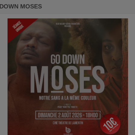
 DOWN MOSES
EN CE MOMENT
REJ
Me’Kayla
ncore
Give Me You
Ecoutez maintenant
S
EV