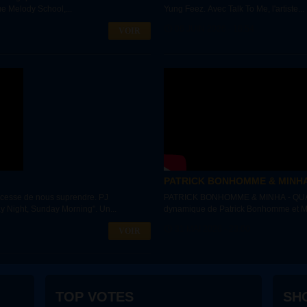
ue Melody School,...
Yung Feez. Avec Talk To Me, l'artiste...
06 JUIN 2026 - 16:54
VOIR
PATRICK BONHOMME & MINHA 
cesse de nous suprendre. PJ
PATRICK BONHOMME & MINHA - QUALIFI
 Night, Sunday Morning". Un...
dynamique de Patrick Bonhomme et Minh
31 MAI 2026 - 23:00
VOIR
TOP VOTES
SH