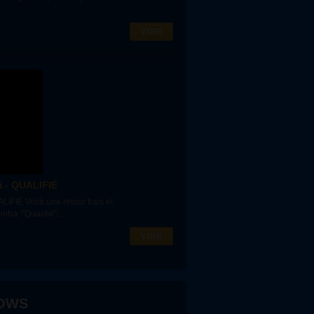
VOIR
- QUALIFIÉ
É Voilà une retour frais et
a. "Qualifié"...
VOIR
OWS