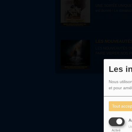
UNE SOIRÉE UNIQUE
est donné ! Le dimanche
Jarry à...
11 JUILLET 2026 - 
LES NOUVEAUTÉS
LES NOUVEAUTÉS DE
FAIRE VIBRER NOS PLAY
Melody School Radio,..
11 JUILLET 2026 - 
Les i
Nous utiliso
et pour amél
Tout accep
A
Ut
Activé