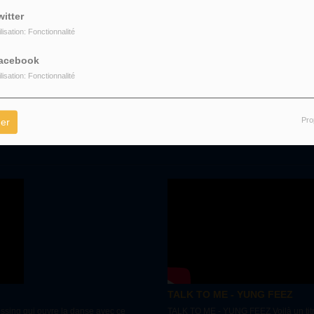
witter
ilisation: Fonctionnalité
acebook
ilisation: Fonctionnalité
Pro
er
TALK TO ME - YUNG FEEZ
ing qui ouvre la danse avec ce
TALK TO ME - YUNG FEEZ Voilà un titre 