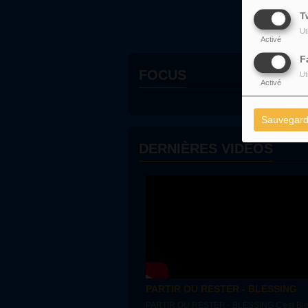
T
Ut
Activé
F
FOCUS
Ut
Activé
Sauvegard
DERNIÈRES VIDÉOS
PARTIR OU RESTER - BLESSING
PARTIR OU RESTER - BLESSING C'est Bless