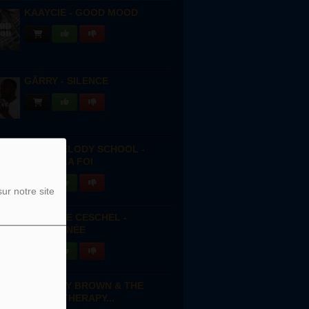
KAAYCIE - GOOD MOOD
GĀRRY - SILENCE
BLUE MELODY SCHOOL -
GARDE LA FOI
ur notre site
BÉATRICE CESCHEL -
PASSIONNÉE
ANTHONY BROWN & THE
GROUP THERAPY...