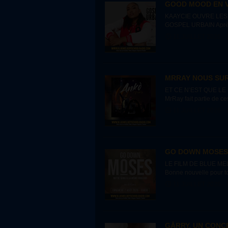
GOOD MOOD EN 
KAAYCIE OUVRE LE
GOSPEL URBAIN Après a
prête à...
11 JUILLET 2026 - 
MRRAY NOUS SURP
ET CE N’EST QUE LE DÉ
MrRay fait partie de ces
11 JUILLET 2026 - 
GO DOWN MOSES,
LE FILM DE BLUE M
Bonne nouvelle pour to
Down Moses, ou qui...
11 JUILLET 2026 - 
GĀRRY, UN CONC