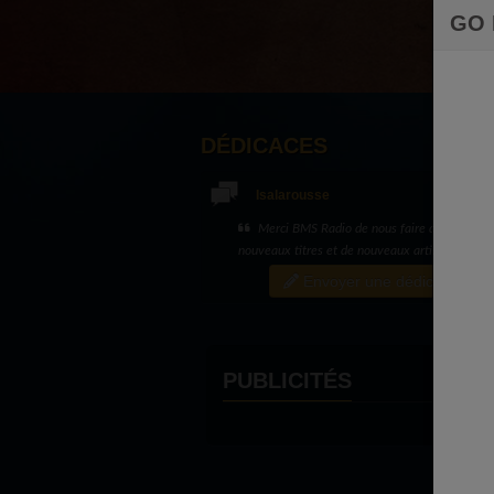
GO
DÉDICACES
Isalarousse
Spéciale dédicace à Evelyne et Juliano... e
merci
Envoyer une dédicace
PUBLICITÉS