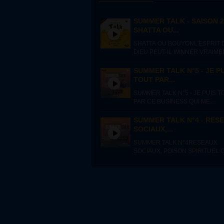
SUMMER TALK - SAISON 2
SHATTA OU...
SHATTA OU BOUYONL'ESPRIT 
DIEU PEUT-IL WINNER VRAIME
? C'est la question que l'on s'est
posé avec les gens présents en
SUMMER TALK N°5 - JE P
plateau don Mister Ray, Yung Fee
TOUT PAR...
Jorys et les membres...
SUMMER TALK N°5 - JE PUIS T
PAR CE BUSINESS QUI ME
FORTIFIE Le Summer Talk du soi
revient avec une thématique ass
SUMMER TALK N°4 - RES
originale : "Les églises, un sacré
SOCIAUX,...
business" ! Vous...
SUMMER TALK N°4RESEAUX
SOCIAUX, POISON SPIRITUEL 
OUTIL DIVIN Pour ce 4ème volet
Summer Talk, Valiane Johnson
(Orange Vanille) et Canellia Gaz
(NPH Agency) étaient nos...