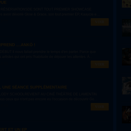
VUE
S RÉSERVATIONSDE SONT TOUT PREMIER SHOWCASE
voir dévoilé Glow & Grace, son tout premier EP, Kaaycie est
16:55
VOIR
REND ....ANKÒ !
BUT Il nous fallait prendre le temps d'en parler. Parce que
 artistes qui ont pris l'habitude de déjouer les attentes. À...
16:45
VOIR
 UNE SÉANCE SUPPLÉMENTAIRE
ELODY SCHOOLREVIENT AU CINÉ THÉÂTRE DE LAMENTIN
us ceux qui n'ont pas encore eu l'occasion de découvrir Go
16:39
VOIR
ERT ET UN EP