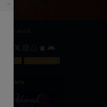
×
OIGNEZ NOUS
e connecter
Créer un compte
ÈNEMENTS