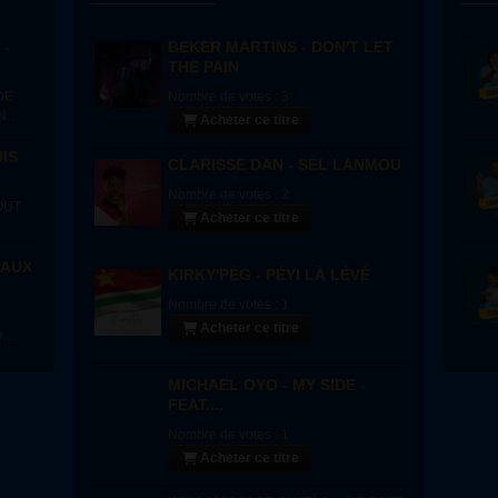
 -
BEKER MARTINS - DON'T LET
THE PAIN
DE
Nombre de votes : 3
NT
Acheter ce titre
UIS
CLARISSE DAN - SÈL LANMOU
z,
Nombre de votes : 2
OUT
Acheter ce titre
r
ez
EAUX
KIRKY'PÈG - PÉYI LÀ LÉVÉ
Nombre de votes : 1
Acheter ce titre
OU
 du
MICHAEL OYO - MY SIDE -
on
FEAT....
Nombre de votes : 1
Acheter ce titre