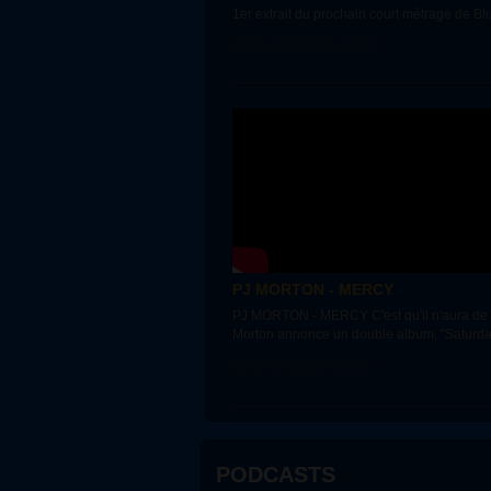
1er extrait du prochain court métrage de Bl
06 JUIN 2026 - 16:57
PJ MORTON - MERCY
PJ MORTON - MERCY C'est qu'il n'aura de 
Morton annonce un double album, "Saturday
31 MAI 2026 - 23:05
PODCASTS