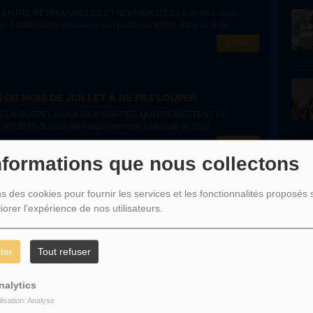
 ENTRE RETROUVAILLES ET NOUVEAUTÉS Le rendez-vous
 2 août, Gārry retrouvera son public au Miroir, dans la ZI de
16:35
VOIR
 DU MOIS DE JUILLET À NE PAS LOUPER
 LA GOSPEL MUSICDES SORTIES QUI PROMETTENT DE
LISTS Si vous êtes régulièrement à l'écoute de Blue
.
16:30
VOIR
nformations que nous collectons
ns des cookies pour fournir les services et les fonctionnalités proposés s
iorer l'expérience de nos utilisateurs.
ter
Tout refuser
nalytics
ilisation: Analyse