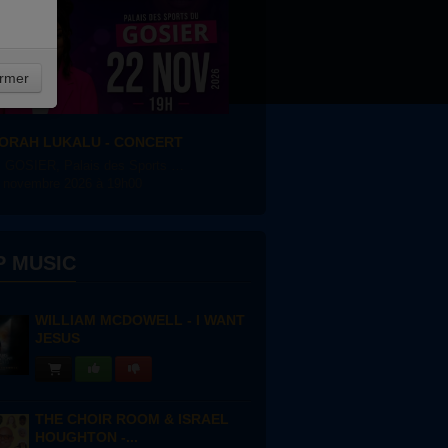
rmer
ORAH LUKALU - CONCERT
GOSIER, Palais des Sports du Gosier
 novembre 2026 à 19h00
P MUSIC
WILLIAM MCDOWELL - I WANT
JESUS
THE CHOIR ROOM & ISRAEL
HOUGHTON -...