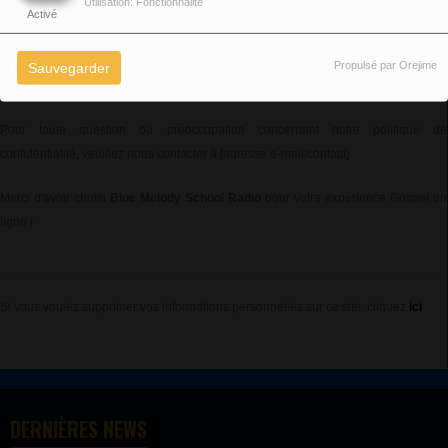
Utilisation: Fonctionnalité
Activé
Nous nous réservons le droit de modifier cette politique de confidentialité à tout
moment. Les changements seront signalés par la mise à jour de la date en haut
Propulsé par Orejime
Sauvegarder
de cette page.
Pour toute question ou préoccupation concernant notre politique de
confidentialité, veuillez nous contacter à [adresse e-mail/contact].
Merci d'avoir choisi
Blue Melody School Radio
pour votre expérience Gospel en
ligne !
Si vous voulez supprimer vos informations personnelles sur ce site, cliquez
ici
DERNIÈRES NEWS