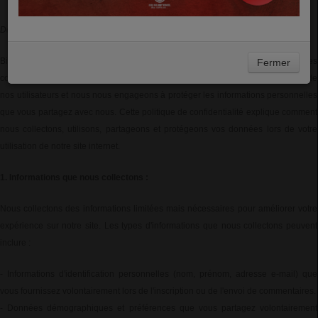
Dernière mise à jour : 3 février 2024
Bienvenue sur Blue Melody School Radio, une web radio dédiée à diffuser des
Fermer
contenus Gospel. Nous accordons une grande importance à la confidentialité de
nos utilisateurs et nous nous engageons à protéger les informations personnelles
que vous partagez avec nous. Cette politique de confidentialité explique comment
nous collectons, utilisons, partageons et protégeons vos données lors de votre
utilisation de notre site internet.
1. Informations que nous collectons :
Nous collectons des informations limitées mais nécessaires pour améliorer votre
expérience sur notre site. Les types d'informations que nous collectons peuvent
inclure :
- Informations d'identification personnelles (nom, prénom, adresse e-mail) que
vous fournissez volontairement lors de l'inscription ou de l'envoi de commentaires.
- Données démographiques et préférences que vous partagez volontairement