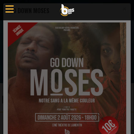
×
GO DOWN MOSES
EN CE MOMENT
Jonathan Munghongwa
Bénis l'Éternel (feat. Steev Yalala &
SimianeMusic)
Ecoutez maintenant
POLITIQUE DE CONFIDENTIALITÉ
POLITIQUE DE CONFIDENTIALITÉ
BLUE MELODY SCHOOL RADIO