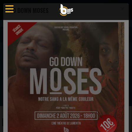
×
GO DOWN MOSES
Agenda
Concert
RAYAN LABICHE EN CONCERT - PARIS
EN CE MOMENT
Donald Lawrence
Words
Ecoutez maintenant
RAYAN LABICHE EN CONCERT