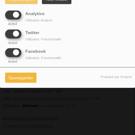
Analytics
Utilisation: Analyse
Activé
Twitter
Utilisation: Fonctionnalité
Activé
Facebook
Utilisation: Fonctionnalité
Activé
Ce premier concert à Paris est l’occasion parfaite pour plonger dans son
Propulsé par Orejime
Sauvegarder
univers et partager une soirée pleine d’émotion, de foi et de célébration.
Date :
Jeudi 23 octobre 2025 – 20h
Lieu :
Espace Grand Paris – Rue Martin Luther King, Créteil
Billetterie :
Billetweb
- Au tarif unique de 36€
BLUE MELODY SCHOOL RADIO
Le Meilleur de la Gospel Music ...