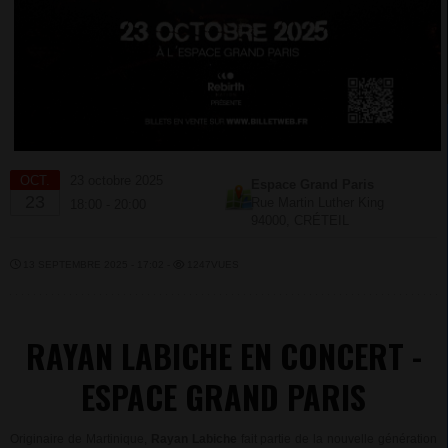
OCT.
23 octobre 2025
Espace Grand Paris
23
Rue Martin Luther King
18:00 - 20:00
94000, CRÉTEIL
13 SEPTEMBRE 2025 - 17:02 -
1247VUES
RAYAN LABICHE EN CONCERT -
ESPACE GRAND PARIS
Originaire de Martinique,
Rayan Labiche
fait partie de la nouvelle génération