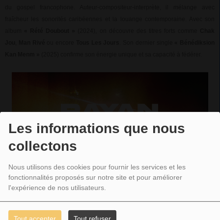
du gospel francophone. Auteur-compositeur-interprète, il mélange avec
fraîcheur les sonorités caribéennes et la louange contemporaine. Avec son
album
« Rété Doubout »
(2024), on découvre des titres forts comme
Chak
Jou
,
Man Rivé
ou encore
Tous Les Jours
. Son dernier single
« Bénédiksion
Kan Menm »
(2025) confirme son énergie unique et sa capacité à fédérer.
Les informations que nous
collectons
Nous utilisons des cookies pour fournir les services et les
fonctionnalités proposés sur notre site et pour améliorer
l'expérience de nos utilisateurs.
Tout accepter
Tout refuser