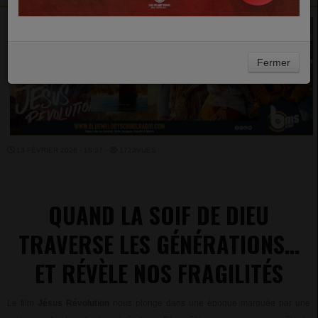
Fermer
13 FÉVRIER 2026 - 18:37 -
1723VUES
QUAND LA SOIF DE DIEU
TRAVERSE LES
GÉNÉRATIONS…
ET RÉVÈLE NOS FRAGILITÉS
Le film
Jésus Révolution
nous plonge dans une époque marquée par une