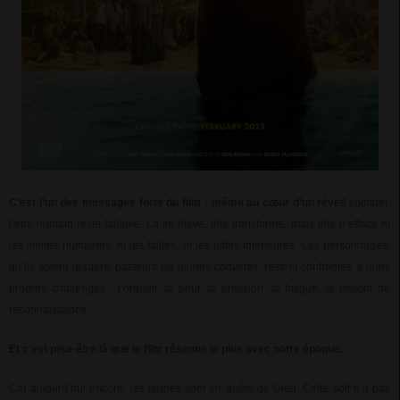
C’est l’un des messages forts du film : même au cœur d’un réveil
spirituel,
l’être humain reste faillible. La foi élève, elle transforme, mais elle n’efface ni
les limites humaines, ni les failles, ni les luttes intérieures. Les personnages,
qu’ils soient leaders, pasteurs ou jeunes convertis, restent confrontés à leurs
propres challenges : l’orgueil, la peur, la pression, la fatigue, le besoin de
reconnaissance.
Et c’est peut-être là que le film résonne le plus avec notre époque.
Car aujourd’hui encore, les jeunes sont en quête de Dieu. Cette soif n’a pas