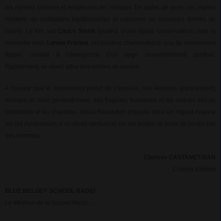
les normes sociales et religieuses de l’époque. En quête de sens, ces jeunes
rejettent les institutions traditionnelles et explorent de nouvelles formes de
liberté. Le film suit
Chuck Smith
, pasteur d’une église conservatrice, dont la
rencontre avec
Lonnie Frisbee
, prédicateur charismatique issu du mouvement
hippie, conduit à l’émergence d’un large rassemblement spirituel.
Rapidement, ce réveil attire des milliers de jeunes.
À mesure que le mouvement prend de l’ampleur, des tensions apparaissent,
révélant un choc générationnel, des fragilités humaines et les risques liés au
leadership et au charisme. Jésus Révolution propose ainsi un regard nuancé
sur les dynamiques d’un réveil spirituel et sur les limites de toute foi portée par
des hommes.
Clarisse CASTANET-DAN
Cinéma Edifiant
BLUE MELODY SCHOOL RADIO
Le Meilleur de la Gospel Music …