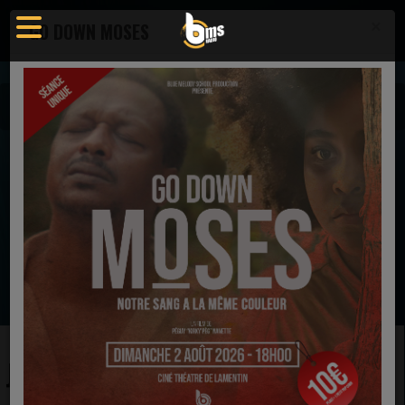
×
GO DOWN MOSES
Actualités
Actualité - Blue Melody School Radio
JESUS REVOLUTION
EN CE MOMENT
Meak
Aime vraiment
Ecoutez maintenant
JESUS REVOLUTION