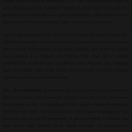
rupture profonde entre les générations. D’un côté, une jeunesse en quête de
sens, désabusée par les institutions, rejetant les codes établis. De l’autre, une
génération plus ancrée dans des repères traditionnels, parfois méfiante face à
ces nouvelles formes de spiritualité jugées trop libres, trop radicales.
Ce choc générationnel est au cœur du récit. Il révèle une tension universelle :
comment transmettre la foi sans l’enfermer, comment accueillir le renouveau
sans perdre le discernement. La jeunesse présentée dans le film ne cherche
pas seulement à se rebeller. Elle cherche Dieu. Mais elle le cherche
autrement. Elle le cherche dans l’expérience, dans l’émotion, dans l’intensité,
dans l’authenticité. Cette quête sincère vient bousculer les cadres religieux
existants, parfois jusqu’à les faire éclater.
Mais
Jésus Révolution
ne romantise pas tout. Le film ose aussi montrer les
dérives possibles d’un mouvement spirituel lorsqu’un homme commence,
consciemment ou non, à se substituer à Dieu. Lorsqu’un leader charismatique
devient la voix ultime, lorsque la relation à Dieu passe davantage par une
personne que par une foi personnelle, le danger s’installe. La ferveur peut
alors glisser vers l’idolâtrie, et la liberté spirituelle se transformer en