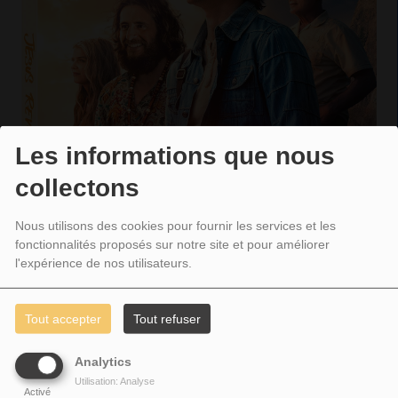
Les informations que nous
collectons
Nous utilisons des cookies pour fournir les services et les
fonctionnalités proposés sur notre site et pour améliorer
l'expérience de nos utilisateurs.
Tout accepter
Tout refuser
CE QU’ON EN A PENSÉ
….
Analytics
Utilisation: Analyse
Activé
Ce film nous offre un autre regard sur le mouvement « hippie » de l’époque.