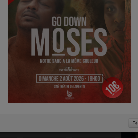
D
SINGERS - PHOTOS
0
uadeloupéen
"Radical Gospel Singers"
.
Fe