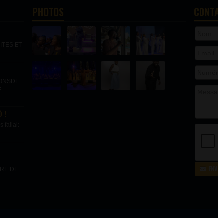
PHOTOS
CONT
.
ITES ET
IONSDE
E
 !
fallait
ENV
E DE...