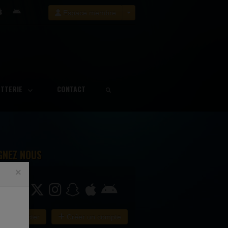
Espace membre
ETTERIE
CONTACT
GNEZ NOUS
×
e connecter
Créer un compte