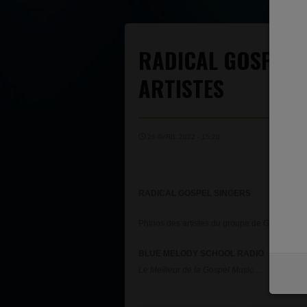
RADICAL GOSPEL 
ARTISTES
26 AVRIL 2022 - 15:20
RADICAL GOSPEL SINGERS
Phtoos des artistes du groupe de Gospel G
BLUE MELODY SCHOOL RADIO
Le Meilleur de la Gospel Music ...