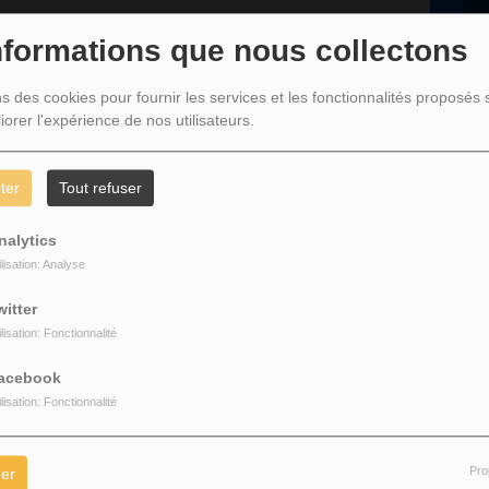
C
nformations que nous collectons
L
n
ns des cookies pour fournir les services et les fonctionnalités proposés s
iorer l'expérience de nos utilisateurs.
D
ter
Tout refuser
nalytics
ilisation: Analyse
z être connecté pour commenter
witter
CONNECTER
INSCRIPTION
ilisation: Fonctionnalité
acebook
ilisation: Fonctionnalité
Pro
er