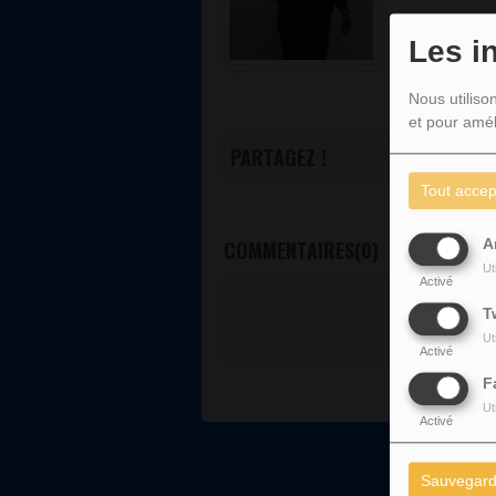
Les i
Nous utiliso
et pour amél
PARTAGEZ !
Tout accep
A
COMMENTAIRES(0)
Ut
Activé
Vous deve
T
SE 
Ut
Activé
F
Ut
Activé
Sauvegard