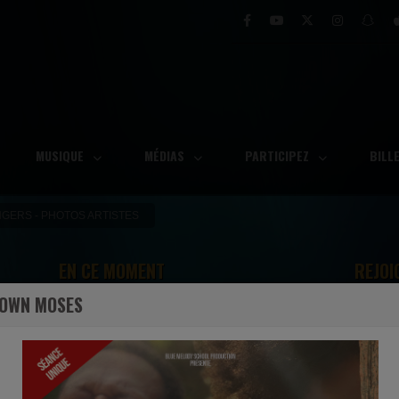
MUSIQUE
MÉDIAS
PARTICIPEZ
BILL
NGERS - PHOTOS ARTISTES
EN CE MOMENT
REJOI
DOWN MOSES
Karen Clark Sheard
ncore
Give It To Jesus
Ecoutez maintenant
S