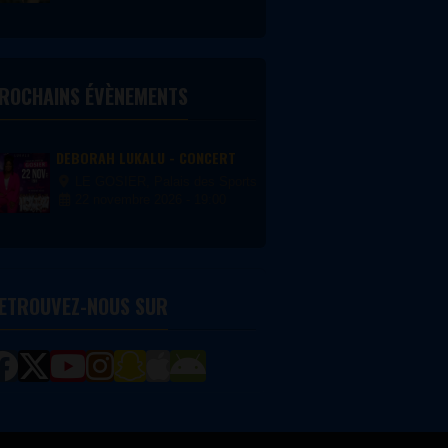
malesuada fermentum massa, nec
convallis nisi ornare quis. Proin
non blandit dolor, vel accumsan
velit. Aliquam eget risus
interdum...
ROCHAINS ÉVÈNEMENTS
DEBORAH LUKALU - CONCERT
LE GOSIER, Palais des Sports du Gosier
22 novembre 2026 - 19:00
ETROUVEZ-NOUS SUR