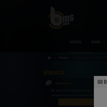
ACCUEIL
RADIO
Photos
RADICAL GOSPEL SI
DÉDICACES
GO 
Isalarousse
Spéciale dédicace à Evelyne et Juliano... e
merci
Envoyer une dédicace