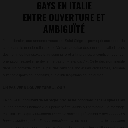
GAYS EN ITALIE
ENTRE OUVERTURE ET
AMBIGUÏTÉ
Jeudi dernier, une annonce venue du Saint-Siège a provoqué une onde de
choc dans le monde religieux : le
Vatican
autorise désormais en Italie l’accès
des hommes homosexuels au séminaire et à la prêtrise, à condition que leur
orientation sexuelle ne devienne pas un
« étendard »
. Cette décision, inédite
dans un contexte marqué par des tensions sociétales croissantes, soulève
autant d’espoirs pour certains, que d’interrogations pour d’autres.
UN PAS VERS L’OUVERTURE …. OU ?
Le nouveau document de 68 pages précise les conditions dans lesquelles les
jeunes hommes homosexuels peuvent être admis au séminaire. Le message
est clair : ceux qui
« pratiquent l’homosexualité »
, présentent
« des tendances
homosexuelles profondément enracinées »
ou soutiennent
« la soi-disant
culture gay »
ne peuvent pas accéder à la prêtrise. Une politique qui, sans