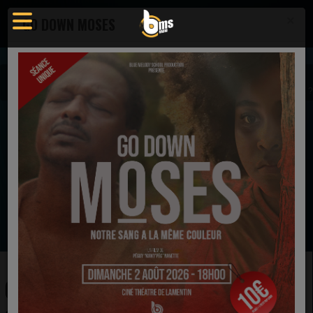
×
GO DOWN MOSES
Actualités
Actualité - Blue Melody School Radio
ORDINATION DES PRÊTRES GAY EN ITALIE : OUVERTURE OU AMBIGUÏTÉ ?
EN CE MOMENT
Jonathan Nelson
When I Think (I Thank) [Live] [Radio Edit]
Ecoutez maintenant
ORDINATION DES PRÊTRES