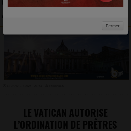
GAY EN ITALIE : OUVERTURE OU
AMBIGUÏTÉ ?
Fermer
12 JANVIER 2025 - 21:54 -
4580VUES
LE VATICAN AUTORISE
L’ORDINATION DE PRÊTRES