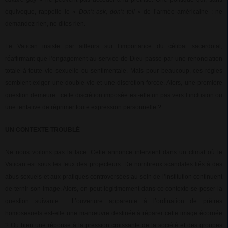
équivoque, rappelle le
« Don’t ask, don’t tell »
de l’armée américaine : ne
demandez rien, ne dites rien.
Le Vatican insiste par ailleurs sur l’importance du célibat sacerdotal,
réaffirmant que l’engagement au service de Dieu passe par une renonciation
totale à toute vie sexuelle ou sentimentale. Mais pour beaucoup, ces règles
semblent exiger une double vie et une discrétion forcée. Alors, une première
question demeure : cette discrétion imposée est-elle un pas vers l’inclusion ou
une tentative de réprimer toute expression personnelle ?
UN CONTEXTE TROUBLÉ
Ne nous voilons pas la face. Cette annonce intervient dans un climat où le
Vatican est sous les feux des projecteurs. De nombreux scandales liés à des
abus sexuels et aux pratiques controversées au sein de l’institution continuent
de ternir son image. Alors, on peut légitimement dans ce contexte se poser la
question suivante : L’ouverture apparente à l’ordination de prêtres
homosexuels est-elle une manœuvre destinée à réparer cette image écornée
? Ou bien une réponse à la pression croissante de la société et des groupes