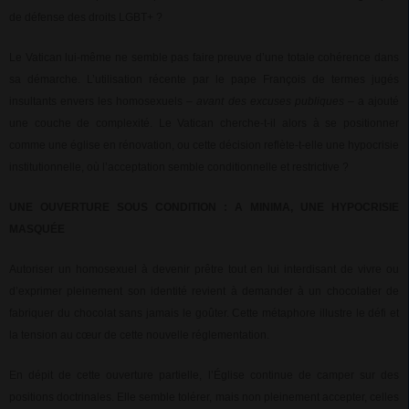
de défense des droits LGBT+ ?
Le Vatican lui-même ne semble pas faire preuve d’une totale cohérence dans
sa démarche. L’utilisation récente par le pape François de termes jugés
insultants envers les homosexuels –
avant des excuses publiques
– a ajouté
une couche de complexité. Le Vatican cherche-t-il alors à se positionner
comme une église en rénovation, ou cette décision reflète-t-elle une hypocrisie
institutionnelle, où l’acceptation semble conditionnelle et restrictive ?
UNE OUVERTURE SOUS CONDITION : A MINIMA, UNE HYPOCRISIE
MASQUÉE
Autoriser un homosexuel à devenir prêtre tout en lui interdisant de vivre ou
d’exprimer pleinement son identité revient à demander à un chocolatier de
fabriquer du chocolat sans jamais le goûter. Cette métaphore illustre le défi et
la tension au cœur de cette nouvelle réglementation.
En dépit de cette ouverture partielle, l’Église continue de camper sur des
positions doctrinales. Elle semble tolérer, mais non pleinement accepter, celles