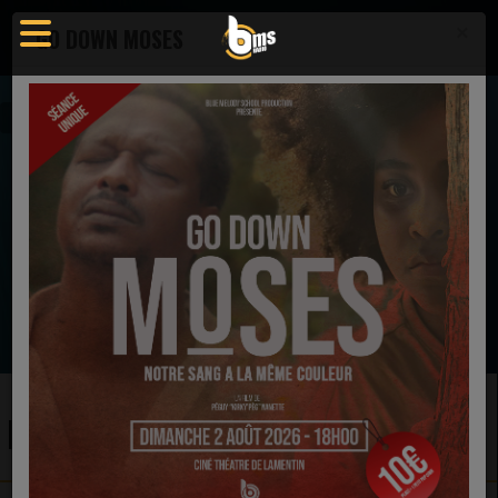
×
GO DOWN MOSES
Pages
EN CE MOMENT
Donnie McClurkin
Better Afterwhile (Live)
Ecoutez maintenant
PAGES