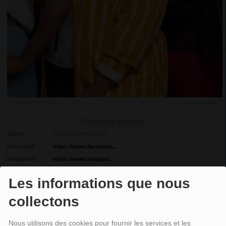
Informations générales
Genre
Gospel Contemporain
Facebook
https://www.facebook...
Instagram
https://www.instagra...
FANM
Les informations que nous
collectons
Fanm, c'est le Septet féminin a pris naissance en 2020 lors du
Gospel en
Karukéra Festival
. Aujourd'hui, c'est l'une des formations les plus dynamiques
Nous utilisons des cookies pour fournir les services et les