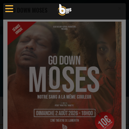
×
GO DOWN MOSES
Artistes
FANM
EN CE MOMENT
The Winans
When You Cry
Ecoutez maintenant
FANM