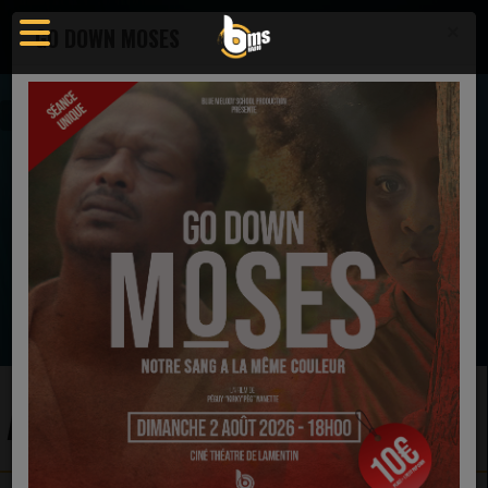
×
GO DOWN MOSES
Artistes
EN CE MOMENT
S.B.M.
Jezi Men Mwen
Ecoutez maintenant
ARTISTES