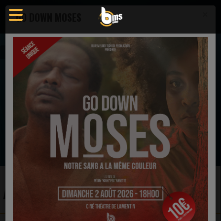
×
GO DOWN MOSES
Artistes
EN CE MOMENT
Karen Clark Sheard
Yes
Ecoutez maintenant
ARTISTES