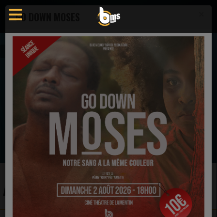
×
GO DOWN MOSES
Artistes
EN CE MOMENT
Myron Butler
Oh It Is Jesus (Instrumental)
Ecoutez maintenant
ARTISTES