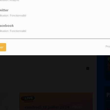
ilisation: Analyse
a disponible en rediffusion sur la radio, en podcast sur notre site et
witter
ilisation: Fonctionnalité
z-les avec nous. Le Summer Talk, tous les vendredis à 19h sur Blue
acebook
ilisation: Fonctionnalité
Pro
er
P