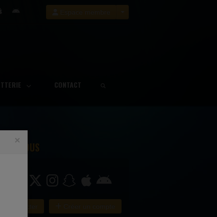
Espace membre
ETTERIE
CONTACT
×
GNEZ NOUS
e connecter
Créer un compte