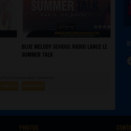
R
BLUE MELODY SCHOOL RADIO LANCE LE
SUMMER TALK
OVERSE
z être connecté pour commenter
CONNECTER
INSCRIPTION
PHOTOS
CONT