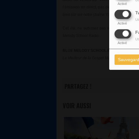
Ut
Activé
l’émission en direct, pas de panique, elle ser
T
bien sûr sur notre chaîne YouTube.
Ut
Activé
Cet été, ne subissez pas les débats : vive
F
Melody School Radio.
Ut
Activé
BLUE MELODY SCHOOL RADIO
Le Meilleur de la Gospel Music ...
Sauvegard
PARTAGEZ !
VOIR AUSSI