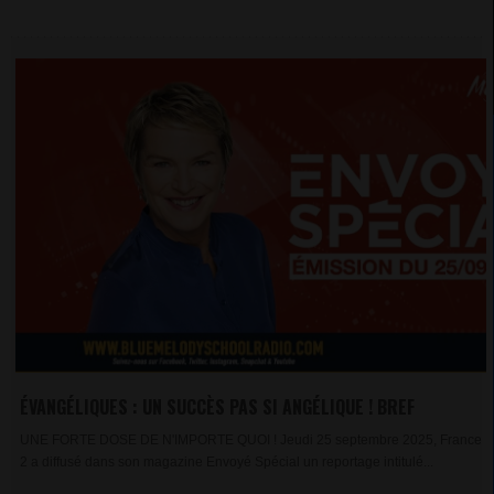
ÉVANGÉLIQUES : UN SUCCÈS PAS SI ANGÉLIQUE ! BREF
UNE FORTE DOSE DE N'IMPORTE QUOI ! Jeudi 25 septembre 2025, France
2 a diffusé dans son magazine Envoyé Spécial un reportage intitulé...