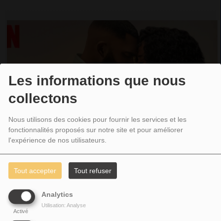
Les informations que nous
collectons
Nous utilisons des cookies pour fournir les services et les
fonctionnalités proposés sur notre site et pour améliorer
l'expérience de nos utilisateurs.
Tout accepter
Tout refuser
RUTH & BOAZ BIENTÔT SUR NETFLIX
RUTH & BOAZ,L’AMOUR BIBLIQUE RÉINVIENTÉPAR TYLER PERRY ET
Analytics
DEVON FRANKLIN Tyler Perry et DeVon Franklin dévoilent une version
Utilisation: Analyse
contemporaine de...
Activé