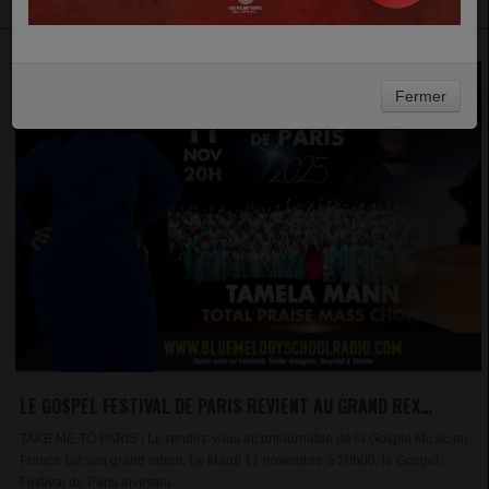
Fermer
LE GOSPEL FESTIVAL DE PARIS REVIENT AU GRAND REX
AVEC TAMELA MANN
TAKE ME TO PARIS ! Le rendez-vous incontournable de la Gospel Music en
France fait son grand retour. Le Mardi 11 novembre à 20h00, le Gospel
Festival de Paris investira...