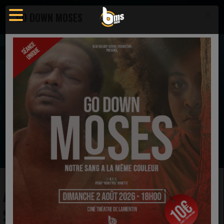
×
GO DOWN MOSES
Actualités
Actualité - Blue Melody School Radio
EN CE MOMENT
Tobe Nwigwe, Anthony Hamilton
& Zacardi Cortez
HEAL (feat. Ivory Nwigwe)
Ecoutez maintenant
ACTUALITÉ - BLUE MELODY
SCHOOL RADIO