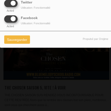
Twitter
Utilisation: Fonctionnalité
Activé
Facebook
Utilisation: Fonctionnalité
Activé
Propulsé par Orejime
Sauvegarder
THE CHOSEN SAISON 5, VITE ! À VOIR
THE CHOSEN SAISON 5UN RENDEZ-VOUS INCONTOURNABLE POUR
CETTE RENTRÉE Alors que la rentrée des classes bat son plein, nombreux
sont ceux qui cherchent aussi à...