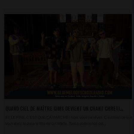
QUAND CIEL DE MAÎTRE GIMS DEVIENT UN CHANT CHRETIEN
! MI BAB
ET LE PIRE, C’EST QUE ÇA MARCHE ! Non, vous ne rêvez. C’est bien ce que
vous avez lu dans le titre de cet article. Tout a commencé cet...