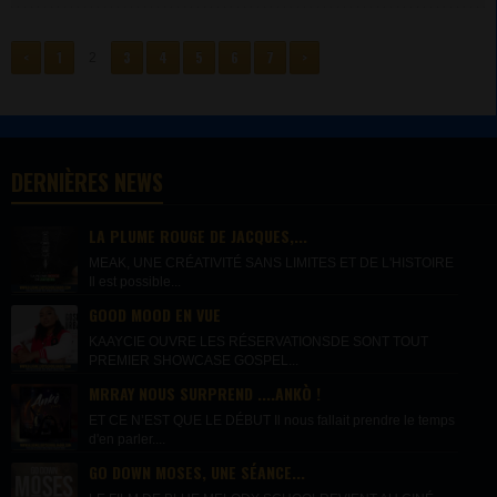
<
1
3
4
5
6
7
>
2
DERNIÈRES NEWS
LA PLUME ROUGE DE JACQUES,...
MEAK, UNE CRÉATIVITÉ SANS LIMITES ET DE L'HISTOIRE
Il est possible...
GOOD MOOD EN VUE
KAAYCIE OUVRE LES RÉSERVATIONSDE SONT TOUT
PREMIER SHOWCASE GOSPEL...
MRRAY NOUS SURPREND ....ANKÒ !
ET CE N’EST QUE LE DÉBUT Il nous fallait prendre le temps
d'en parler....
GO DOWN MOSES, UNE SÉANCE...