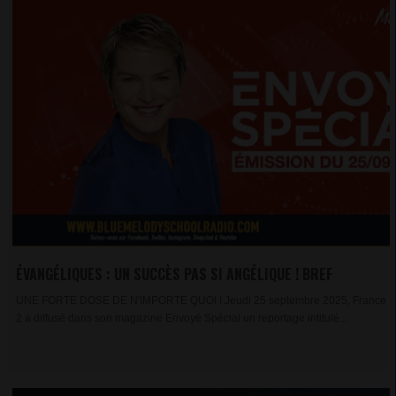
ÉVANGÉLIQUES : UN SUCCÈS PAS SI ANGÉLIQUE ! BREF
UNE FORTE DOSE DE N'IMPORTE QUOI ! Jeudi 25 septembre 2025, France
2 a diffusé dans son magazine Envoyé Spécial un reportage intitulé...