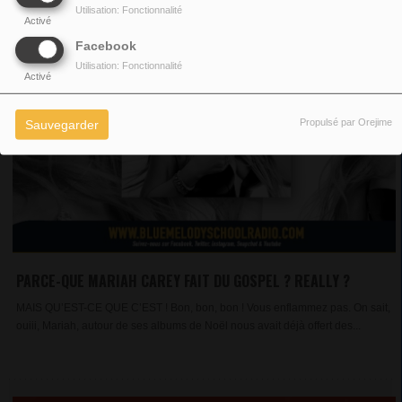
Utilisation: Fonctionnalité
Activé
Facebook
Utilisation: Fonctionnalité
Activé
Propulsé par Orejime
Sauvegarder
PARCE-QUE MARIAH CAREY FAIT DU GOSPEL ? REALLY ?
MAIS QU’EST-CE QUE C’EST ! Bon, bon, bon ! Vous enflammez pas. On sait,
ouiii, Mariah, autour de ses albums de Noël nous avait déjà offert des...