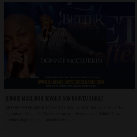
DONNIE MCCLUKIN DEVOILE SON NOUVEU SINGLE
BETTER AFTERWHILE EXTRAITDE SON ULTIME ALBUM FINALLY Le
légendaire Donnie McClurkin fait son grand retour avec Better Afterwhile,
premier single de son prochain et dernier...