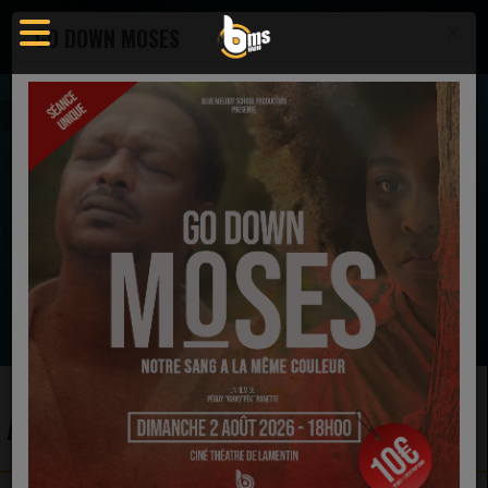
×
GO DOWN MOSES
Actualités
EN CE MOMENT
Jean-Marc Reyno
Jamais tout seul
Ecoutez maintenant
ACTUALITÉS