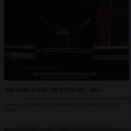
KIRK FRANKLIN SIGNE SON RETOUR AVEC « ABLE »
ET C'EST ... DU KIRK ! Depuis plusieurs semaines, Kirk Franklin faisait monter
la sauce auprès de ses fans en partageant sur ses réseaux sociaux des
extraits...