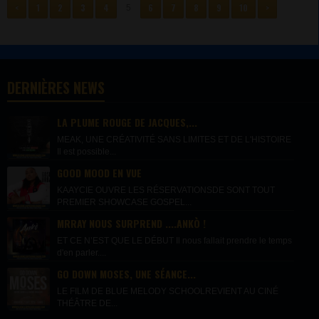
<
1
2
3
4
6
7
8
9
10
>
5
DERNIÈRES NEWS
LA PLUME ROUGE DE JACQUES,...
MEAK, UNE CRÉATIVITÉ SANS LIMITES ET DE L'HISTOIRE
Il est possible...
GOOD MOOD EN VUE
KAAYCIE OUVRE LES RÉSERVATIONSDE SONT TOUT
PREMIER SHOWCASE GOSPEL...
MRRAY NOUS SURPREND ....ANKÒ !
ET CE N’EST QUE LE DÉBUT Il nous fallait prendre le temps
d'en parler....
GO DOWN MOSES, UNE SÉANCE...
LE FILM DE BLUE MELODY SCHOOLREVIENT AU CINÉ
THÉÂTRE DE...