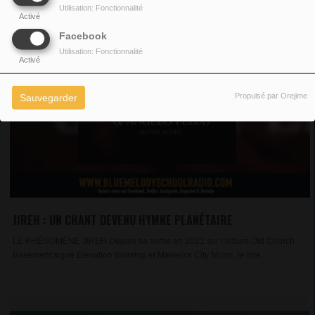
Utilisation: Fonctionnalité
Activé
Facebook
Utilisation: Fonctionnalité
Activé
Propulsé par Orejime
Sauvegarder
JIREH : UN CHANT DEVENU HYMNE PLANÉTAIRE
LE PHÉNOMÈNE JIREH Depuis sa sortie en 2021 sur l’album Old Church
Basement signé Elevation Worship et Maverick City Music, le titre...