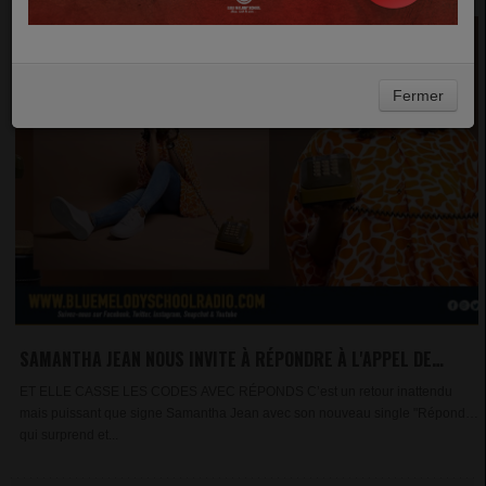
Fermer
SAMANTHA JEAN NOUS INVITE À RÉPONDRE À L'APPEL DE
DIEU
ET ELLE CASSE LES CODES AVEC RÉPONDS C’est un retour inattendu
mais puissant que signe Samantha Jean avec son nouveau single "Réponds",
qui surprend et...