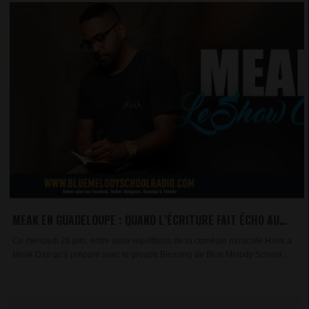
MEAK EN GUADELOUPE : QUAND L’ÉCRITURE FAIT ÉCHO AUX
CŒURS
Ce mercredi 28 juin, entre deux répétitions de la comédie musicale Have a
Meak Day qu’il prépare avec le groupe Blessing de Blue Melody School,...