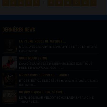
<
4
5
6
7
9
10
11
12
13
>
8
DERNIÈRES NEWS
LA PLUME ROUGE DE JACQUES,...
MEAK, UNE CRÉATIVITÉ SANS LIMITES ET DE L'HISTOIRE
Il est possible...
GOOD MOOD EN VUE
KAAYCIE OUVRE LES RÉSERVATIONSDE SONT TOUT
PREMIER SHOWCASE GOSPEL...
MRRAY NOUS SURPREND ....ANKÒ !
ET CE N’EST QUE LE DÉBUT Il nous fallait prendre le temps
d'en parler....
GO DOWN MOSES, UNE SÉANCE...
LE FILM DE BLUE MELODY SCHOOLREVIENT AU CINÉ
THÉÂTRE DE...