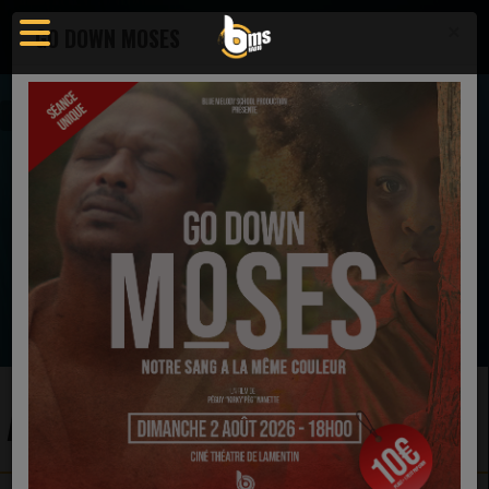
×
GO DOWN MOSES
Actualités
EN CE MOMENT
Melvin Crispell III
He's Never Failed Me Yet
Ecoutez maintenant
ACTUALITÉS